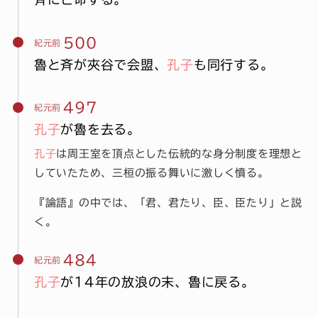
500
紀元前
魯と斉が夾谷で会盟、
孔子
も同行する。
497
紀元前
孔子
が魯を去る。
孔子
は周王室を頂点とした伝統的な身分制度を理想と
していたため、三桓の振る舞いに激しく憤る。
『論語』の中では、「君、君たり、臣、臣たり」と説
く。
484
紀元前
孔子
が14年の放浪の末、魯に戻る。