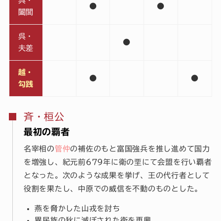
呉・
●
●
闔閭
呉・
●
夫差
越・
●
●
勾践
斉・桓公
最初の覇者
名宰相の
管仲
の補佐のもと富国強兵を推し進めて国力
を増強し、紀元前679年に衛の垔にて会盟を行い覇者
となった。次のような成果を挙げ、王の代行者として
役割を果たし、中原での威信を不動のものとした。
燕を脅かした山戎を討ち
異民族の狄に滅ぼされた衛を再興