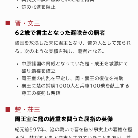
楚の北進を阻止
晋・文王
62歳で君主となった遅咲きの覇者
諸国を放浪した末に君主となり、苦労人として知られ
る。次のような実績を残し、覇者となる。
中原諸国の脅威となっていた楚・成王を城濮にて
破り覇権を確立
周王室の内乱を平定し、周・襄王の復位を補助
襄王に楚の捕虜1000人と兵庫100乗を献上する
尊王の姿勢も明確
楚・荘王
周王室に鼎の軽重を問うた屈指の英傑
紀元前597年、泌の戦いで晋を破り事実上の覇権を握
るが、楚がもともと蛮夷とされていたこともあり、尊