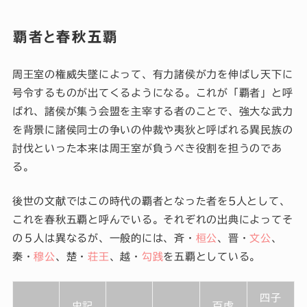
覇者と春秋五覇
周王室の権威失墜によって、有力諸侯が力を伸ばし天下に
号令するものが出てくるようになる。これが「覇者」と呼
ばれ、諸侯が集う会盟を主宰する者のことで、強大な武力
を背景に諸侯同士の争いの仲裁や夷狄と呼ばれる異民族の
討伐といった本来は周王室が負うべき役割を担うのであ
る。
後世の文献ではこの時代の覇者となった者を5人として、
これを春秋五覇と呼んでいる。それぞれの出典によってそ
の５人は異なるが、一般的には、斉・
桓公
、晋・
文公
、
秦・
穆公
、楚・
荘王
、越・
勾践
を五覇としている。
四子
史記
百虎