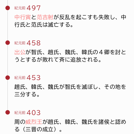
497
紀元前
中行寅
と
范吉射
が反乱を起こすも失敗し、中
行氏と范氏は滅亡する。
458
紀元前
出公
が智氏、趙氏、魏氏、韓氏の４卿を討と
うとするが敗れて斉に追放される。
453
紀元前
趙氏、韓氏、魏氏が智氏を滅ぼし、その地を
三分する。
403
紀元前
周の
威烈王
が趙氏、韓氏、魏氏を諸侯と認め
る（三晋の成立）。