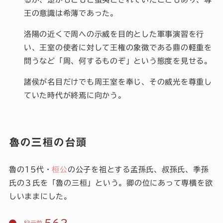
王の意識は希薄であった。
洛陽の近くで周への示威を目的とした軍事演習を行
い、王室の使者に対して王権の象徴である鼎の軽重を
問うなど「周、何するものぞ」という態度を見せる。
諸侯が名目だけでも周王室を奉じ、その威光を尊重し
ていた時代が終焉に向かう。
魯の三桓の台頭
魯の15代・
桓公
の公子を祖とする孟孫氏、叔孫氏、季孫
氏の３氏を「魯の三桓」という。卿の位にあって専横を欲
しいままにした。