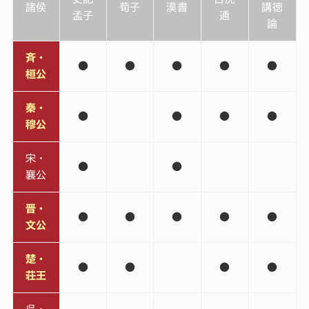
諸侯
荀子
漢書
講徳
孟子
通
論
斉・
●
●
●
●
●
桓公
秦・
●
●
●
●
穆公
宋・
●
●
襄公
晋・
●
●
●
●
●
文公
楚・
●
●
●
●
荘王