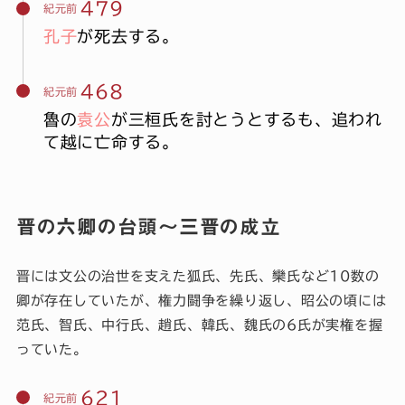
479
紀元前
孔子
が死去する。
468
紀元前
魯の
袁公
が三桓氏を討とうとするも、追われ
て越に亡命する。
晋の六卿の台頭～三晋の成立
晋には文公の治世を支えた狐氏、先氏、欒氏など10数の
卿が存在していたが、権力闘争を繰り返し、昭公の頃には
范氏、智氏、中行氏、趙氏、韓氏、魏氏の6氏が実権を握
っていた。
621
紀元前