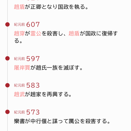
趙盾
が正卿となり国政を執る。
607
紀元前
趙穿
が
霊公
を殺害し、
趙盾
が国政に復帰す
る。
597
紀元前
屠岸買
が趙氏一族を滅ぼす。
583
紀元前
趙武
が趙家を再興する。
573
紀元前
欒書が中行偃と謀って厲公を殺害する。