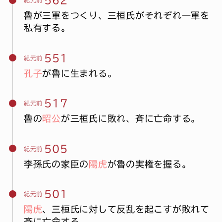
562
紀元前
魯が三軍をつくり、三桓氏がそれぞれ一軍を
私有する。
551
紀元前
孔子
が魯に生まれる。
517
紀元前
魯の
昭公
が三桓氏に敗れ、斉に亡命する。
505
紀元前
李孫氏の家臣の
陽虎
が魯の実権を握る。
501
紀元前
陽虎
、三桓氏に対して反乱を起こすが敗れて
斉に亡命する。