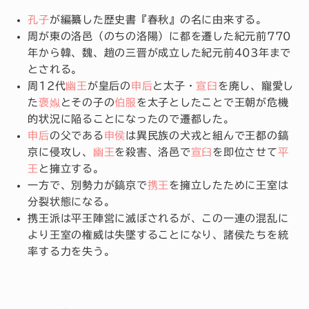
孔子
が編纂した歴史書『春秋』の名に由来する。
周が東の洛邑（のちの洛陽）に都を遷した紀元前770
年から韓、魏、趙の三晋が成立した紀元前403年まで
とされる。
周12代
幽王
が皇后の
申后
と太子・
宣臼
を廃し、寵愛し
た
褒娰
とその子の
伯服
を太子としたことで王朝が危機
的状況に陥ることになったので遷都した。
申后
の父である
申侯
は異民族の犬戎と組んで王都の鎬
京に侵攻し、
幽王
を殺害、洛邑で
宣臼
を即位させて
平
王
と擁立する。
一方で、別勢力が鎬京で
携王
を擁立したために王室は
分裂状態になる。
携王派は平王陣営に滅ぼされるが、この一連の混乱に
より王室の権威は失墜することになり、諸侯たちを統
率する力を失う。